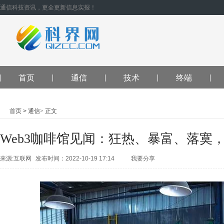
通信科技资讯，更全更新信息实报！
首页
通信
技术
终端
首页
>
通信
>
正文
Web3咖啡馆见闻：狂热、暴富、落寞
来源:互联网
发布时间：2022-10-19 17:14
我要分享
QQ空间
腾讯
朋友
新浪微
博
人人网
开
心网
微信
QQ
好友
腾讯微
博