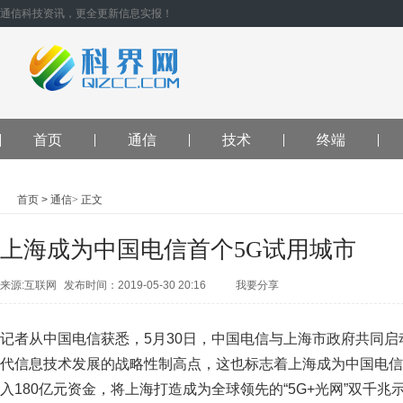
通信科技资讯，更全更新信息实报！
首页
通信
技术
终端
首页
>
通信
>
正文
上海成为中国电信首个5G试用城市
来源:互联网
发布时间：2019-05-30 20:16
我要分享
QQ空间
腾讯
朋友
新浪微
博
人人网
开
记者从中国电信获悉，5月30日，中国电信与上海市政府共同启
心网
微信
QQ
代信息技术发展的战略性制高点，这也标志着上海成为中国电信
好友
腾讯微
博
入180亿元资金，将上海打造成为全球领先的“5G+光网”双千兆