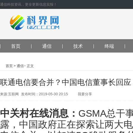
通信科技资讯，更全更新信息实报！
首页
通信
技术
终端
首页
>
通信
>
正文
联通电信要合并？中国电信董事长回应
来源:互联网
发布时间：2019-05-30 20:15
我要分享
QQ空间
腾讯
朋友
新浪微
中关村在线消息：
博
GSMA总干事葛
人人网
开
心网
微信
QQ
好友
腾讯微
露，中国政府正在探索让两大电
博