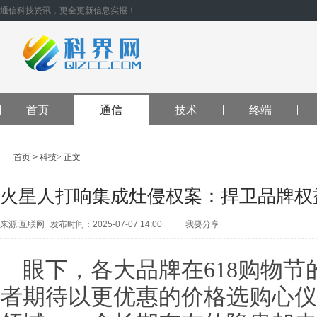
通信科技资讯，更全更新信息实报！
首页
通信
技术
终端
首页
>
科技
>
正文
火星人打响集成灶侵权案：捍卫品牌权
来源:互联网
发布时间：2025-07-07 14:00
我要分享
QQ空间
腾讯
朋友
新浪微
眼下，各大品牌在618购物
博
人人网
开
心网
微信
QQ
好友
腾讯微
者期待以更优惠的价格选购心仪
博